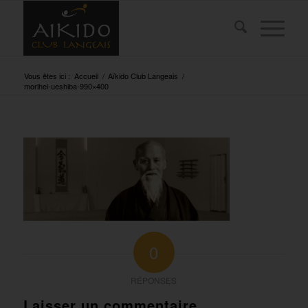
Vous êtes ici :
Accueil
/
Aïkido Club Langeais
/
morihei-ueshiba-990×400
0
RÉPONSES
Laisser un commentaire