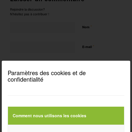
Rejoindre la discussion?
N’hésitez pas à contribuer !
*
Nom
*
E-mail
Site web
Paramètres des cookies et de
confidentialité
Enregistrer mon nom, mon e-mail et mon site dans le navigateur
pour mon prochain commentaire.
Comment nous utilisons les cookies