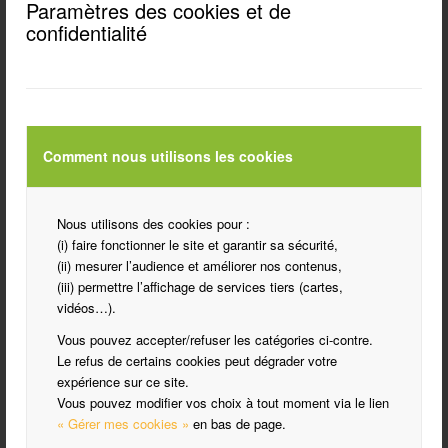
de
Paramètres des cookies et de
Pierre-
confidentialité
Alain
ROIRON,
Maire
de
Langeais,
et
Comment nous utilisons les cookies
Danièle
LEITE,
Adjointe
Nous utilisons des cookies pour :
en
(i) faire fonctionner le site et garantir sa sécurité,
charge
(ii) mesurer l’audience et améliorer nos contenus,
des
(iii) permettre l’affichage de services tiers (cartes,
associations,
vidéos…).
au
Vous pouvez accepter/refuser les catégories ci-contre.
stand
Le refus de certains cookies peut dégrader votre
de
expérience sur ce site.
l’Aikdo
Vous pouvez modifier vos choix à tout moment via le lien
Club
« Gérer mes cookies »
en bas de page.
Langeais