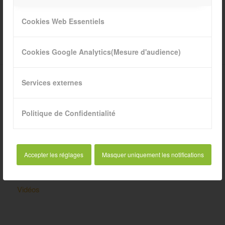
Cookies Web Essentiels
Cookies Google Analytics(Mesure d'audience)
Services externes
Politique de Confidentialité
CATÉGORIES
Club
Accepter les réglages
Masquer uniquement les notifications
Divers
Infos Pratiques
Vidéos